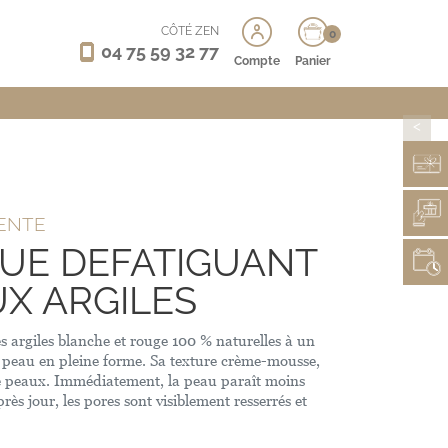
CÔTÉ ZEN
0
04 75 59 32 77
Compte
Panier
>
ENTE
QUE DEFATIGUANT
UX ARGILES
es argiles blanche et rouge 100 % naturelles à un
 peau en pleine forme. Sa texture crème-mousse,
de peaux. Immédiatement, la peau paraît moins
près jour, les pores sont visiblement resserrés et