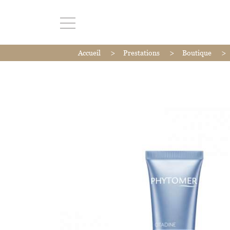
>
>
>
Accueil
Prestations
Boutique