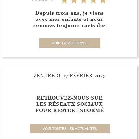
Depuis trois ans, je viens
avec mes enfants et nous
sommes toujours ravis des
moments passés dans
votre établissement.
VOIR TOUS LES AVIS
L'accueil chaleureux, les
soins effectués avec
douceur et
professionnalisme se
déroulent dans un cadre
cosy et très agréable.
VENDREDI 07 FÉVRIER 2025
RETROUVEZ-NOUS SUR
LES RÉSEAUX SOCIAUX
POUR RESTER INFORMÉ
DE TOUTES NOS OFFRES
ET ACTUALI...
VOIR TOUTES LES ACTUALITÉS