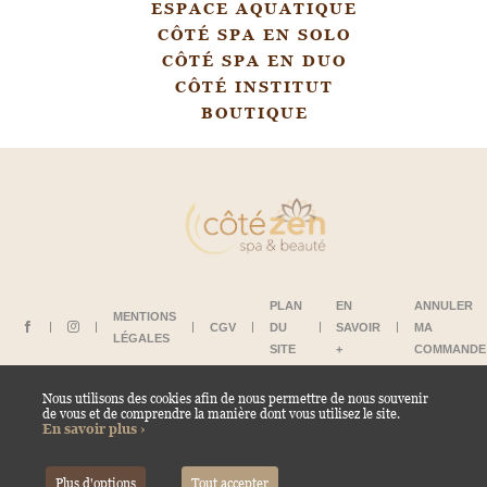
ESPACE AQUATIQUE
CÔTÉ SPA EN SOLO
CÔTÉ SPA EN DUO
CÔTÉ INSTITUT
BOUTIQUE
PLAN
EN
ANNULER
MENTIONS
CGV
DU
SAVOIR
MA
LÉGALES
SITE
+
COMMANDE
Nous utilisons des cookies afin de nous permettre de nous souvenir
de vous et de comprendre la manière dont vous utilisez le site.
NOUS CONTACTER
En savoir plus ›
Plus d'options
Tout accepter