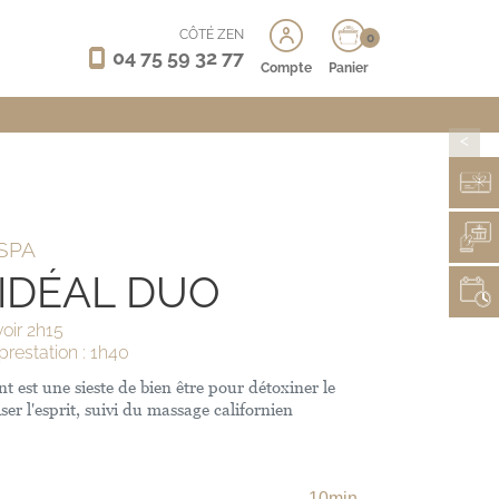
CÔTÉ ZEN
0
04 75 59 32 77
Compte
Panier
>
SPA
 IDÉAL DUO
oir 2h15
prestation : 1h40
est une sieste de bien être pour détoxiner le
ser l'esprit, suivi du massage californien
10min