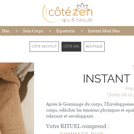
>
>
>
Duo
Soin Corps
Equatoria
Instant Idéal Duo
CÔTÉ INSTITUT
CÔTÉ SPA
BOUTIQUE
INSTANT
Prév
Durée de la 
Après le Gommage du corps, l'Enveloppement 
corps, relâcher les tensions physiques et apai
relaxant et enveloppant.
Votre RITUEL comprend :