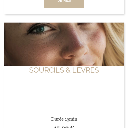
DÉTAILS
SOURCILS & LÈVRES
Durée 15min
15,00
€