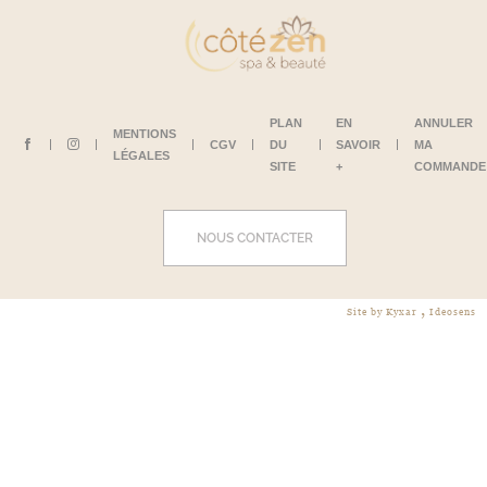
PLAN
EN
ANNULER
MENTIONS
CGV
DU
SAVOIR
MA
LÉGALES
SITE
+
COMMANDE
NOUS CONTACTER
,
Site by Kyxar
Ideosens
a, caisse, rendez-vous en ligne, gestion stock, gestion spa urbain, spa hôtelier, crm, erp
webdesign > creation web > developpement > SEO