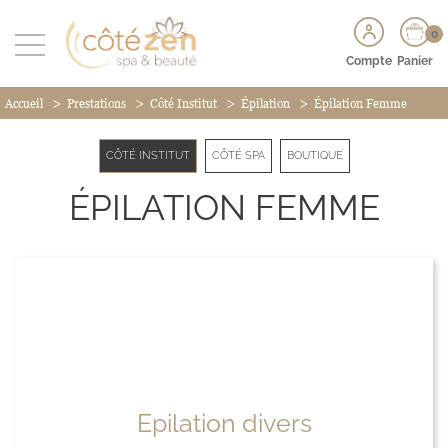
0
Compte
Panier
>
>
>
>
Accueil
Prestations
Côté Institut
Épilation
Épilation Femme
CÔTÉ INSTITUT
CÔTÉ SPA
BOUTIQUE
ÉPILATION FEMME
Epilation divers