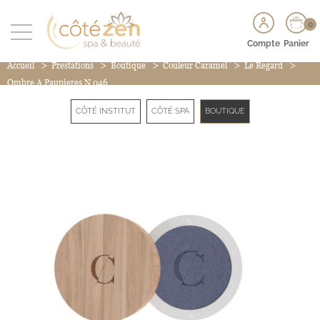
0
Compte
Panier
>
>
>
>
>
Accueil
Prestations
Boutique
Couleur Caramel
Le Regard
Ombre A Paupieres N 046
CÔTÉ INSTITUT
CÔTÉ SPA
BOUTIQUE