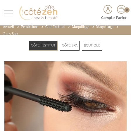
0
Compte
Panier
>
>
>
>
>
Accueil
Prestations
Côté Institut
Maquillage
Maquillage
Jour/Soir
CÔTÉ INSTITUT
CÔTÉ SPA
BOUTIQUE