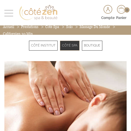
0
Compte
Panier
>
>
>
>
>
Accueil
Prestations
Côté Spa
Solo
Massage Du Monde
Californien 30 Min
CÔTÉ INSTITUT
CÔTÉ SPA
BOUTIQUE