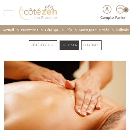
0
Compte
Panier
>
>
>
>
>
Accueil
Prestations
Côté Spa
Solo
Massage Du Monde
Balinais
CÔTÉ INSTITUT
CÔTÉ SPA
BOUTIQUE